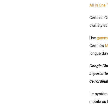
All In One
Certains C
d’un style
Une
gamme
Certifiés
M
longue duré
Google Chr
importantes
de l’ordina
Le système
mobile ou 