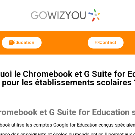
Éducation
Contact
uoi le Chromebook et G Suite for Ed
 pour les établissements scolaires 
romebook et G Suite for Education s
ook utilise les comptes Google for Education conçus spécialemen
ance des enseignants et écoles du monde entier. Il permet aux é