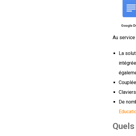
Au service
La solu
intégré
égaleme
Couplée 
Claviers
De nomb
Educati
Quels 