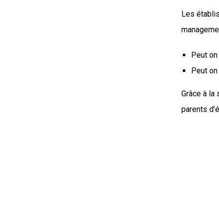
Les établi
management 
Peut on 
Peut on
Grâce à la 
parents d’é