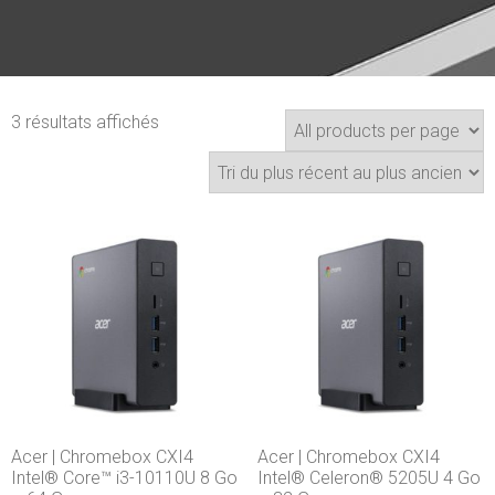
3 résultats affichés
Acer | Chromebox CXI4
Acer | Chromebox CXI4
Intel® Core™ i3-10110U 8 Go
Intel® Celeron® 5205U 4 Go