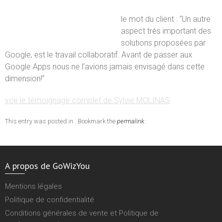
le mot du client : “Un autre
aspect très important des
solutions proposées par
Google, est le travail collaboratif. Avant de passer aux
Google Apps nous ne l’avions jamais envisagé dans cette
dimension!”
voir le témoignage complet de Sylvie MOLINAS
This entry was posted in . Bookmark the
permalink
.
A propos de GoWizYou
Mentions légales
Politique de confidentialité
Conditions générales de vente et Politique de