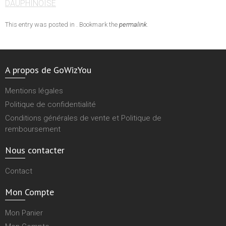
DAUPHINOISE
This entry was posted in . Bookmark the
permalink
.
A propos de GoWizYou
Mentions légales
Politique de confidentialité
Conditions générales de vente et Politique de
remboursement
Nous contacter
Contact
Mon Compte
Mon Panier