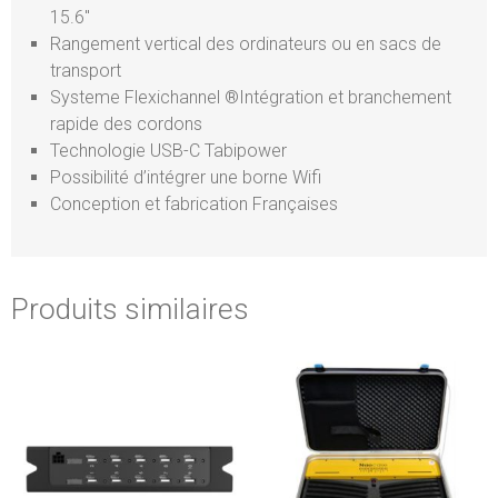
15.6″
Rangement vertical des ordinateurs ou en sacs de
transport
Systeme Flexichannel ®Intégration et branchement
rapide des cordons
Technologie USB-C Tabipower
Possibilité d’intégrer une borne Wifi
Conception et fabrication Françaises
Produits similaires