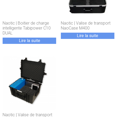
Naotic | Boitier de charge
Naotic | Valise de transport
intelligente Tabipower C10
NaoCase M400
DUAL
Lire la suite
Lire la suite
Naotic | Valise de transport