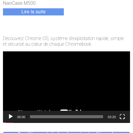
NaoCase M500
Lire la suite
Découvrez Chrome OS, système d’exploitation rapide, simple
et sécurisé au cœur de chaque Chromebook.
Lecteur
vidéo
00:00
03:20