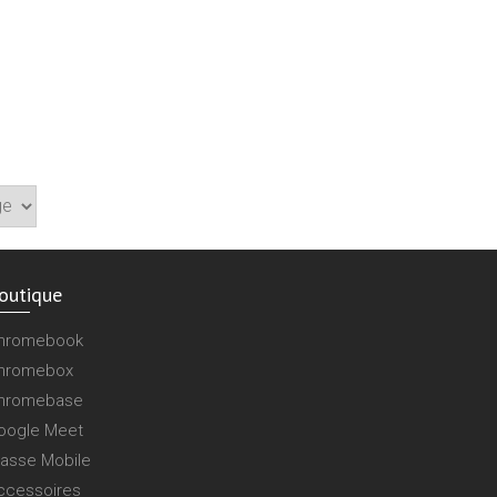
outique
hromebook
hromebox
hromebase
oogle Meet
lasse Mobile
ccessoires