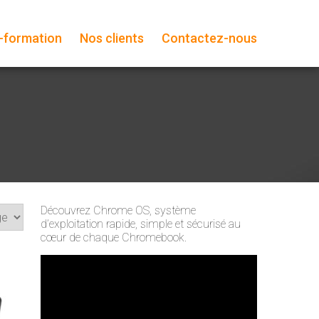
-formation
Nos clients
Contactez-nous
Découvrez Chrome OS, système
d’exploitation rapide, simple et sécurisé au
cœur de chaque Chromebook.
Lecteur
vidéo