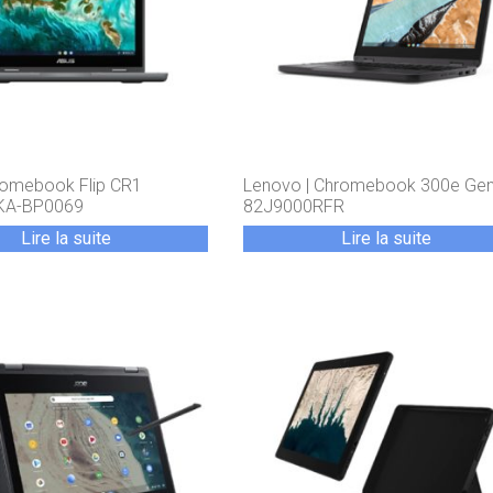
romebook Flip CR1
Lenovo | Chromebook 300e Gen
KA-BP0069
82J9000RFR
Lire la suite
Lire la suite