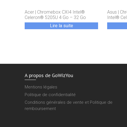
Acer | Chromebox CXI4 Intel®
Asus | C
Celeron® 5205U 4 Go – 32 Go
Intel® Ce
Lire la suite
A propos de GoWizYou
Mentions légales
Politique de confidentialité
Conditions générales de vente et Politique de
remboursement