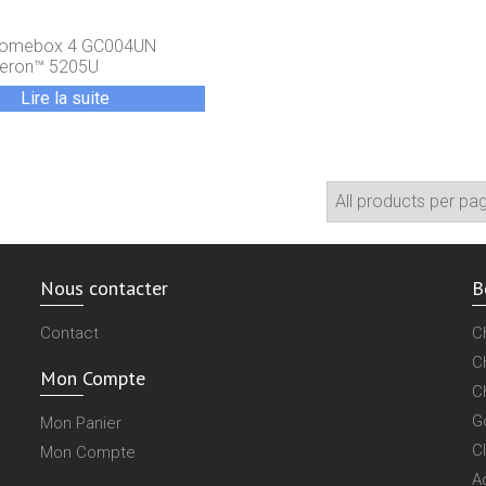
hromebox 4 GC004UN
leron™ 5205U
Lire la suite
Nous contacter
B
Contact
C
C
Mon Compte
C
G
Mon Panier
C
Mon Compte
A