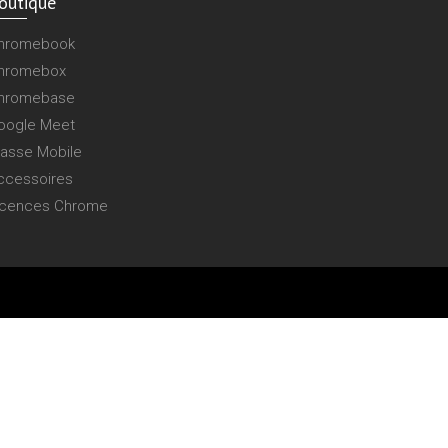
outique
hromebook
hromebox
hromebase
oogle Meet
lasse Mobile
ccessoires
icences Chrome