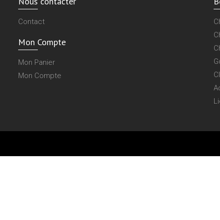
Nous contacter
B
Contact
C
C
Mon Compte
C
G
Mon Panier
C
Mon Compte
A
L